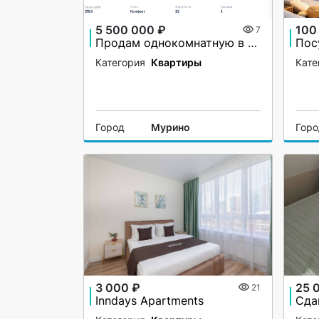
5 500 000 ₽
100
7
Продам однокомнатную в ЖК Левитан
Пос
Категория
Квартиры
Кате
Город
Мурино
Гор
3 000 ₽
25 
21
Inndays Apartments