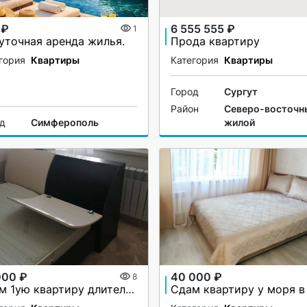
 ₽
6 555 555 ₽
1
уточная аренда жилья.
Прода квартиру
гория
Квартиры
Категория
Квартиры
Город
Сургут
Район
Северо-восточн
од
Симферополь
жилой
000 ₽
40 000 ₽
8
Сдам 1ую квартиру длительно