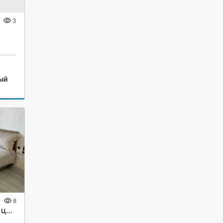
3
ый
8
Сдам квартиру у моря в центре Сочи