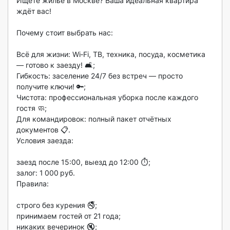
Ищете жильё в Москве? Ваша идеальная квартира 
ждёт вас!

Почему стоит выбрать нас:

Всё для жизни: Wi‑Fi, ТВ, техника, посуда, косметика 
— готово к заезду! 🛋️;

Гибкость: заселение 24/7 без встреч — просто 
получите ключи! 🔑;

Чистота: профессиональная уборка после каждого 
гостя 🧼;

Для командировок: полный пакет отчётных 
документов 📋.

Условия заезда:

заезд после 15:00, выезд до 12:00 ⏱️;

залог: 1 000 руб.

Правила:

строго без курения 🚭;

принимаем гостей от 21 года;

никаких вечеринок 🔇;
