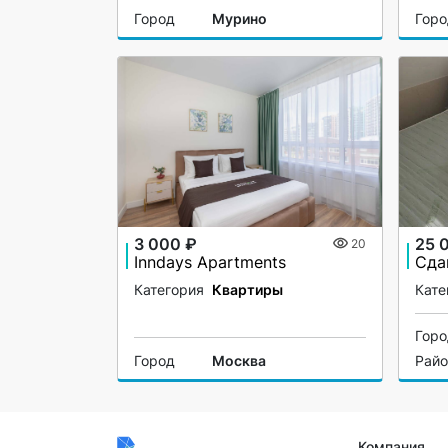
Город
Мурино
Гор
3 000 ₽
25 
20
Inndays Apartments
Категория
Квартиры
Кате
Гор
Город
Москва
Рай
Компания