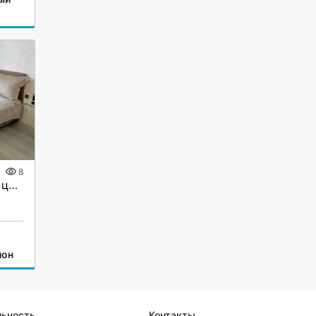
8
Сдам квартиру у моря в центре Сочи
йон
льность
Контакты