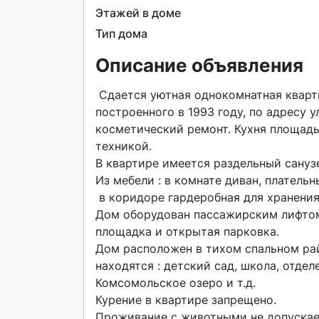
Этажей в доме
Тип дома
Описание объявления
 Сдается уютная однокомнатная квартира от собственника на девятом этаже панельного дома, 
построенного в 1993 году, по адресу ул
косметический ремонт. Кухня площадь
техникой.

В квартире имеется раздельный санузе
Из мебели : в комнате диван, плательн
 в коридоре гардеробная для хранения вещей.

Дом оборудован пассажирским лифтом
площадка и открытая парковка.

Дом расположен в тихом спальном рай
находятся : детский сад, школа, отдел
Комсомольское озеро и т.д.

Курение в квартире запрещено.

Проживание с животными не допускает