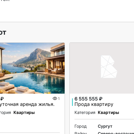
ют
 ₽
6 555 555 ₽
1
уточная аренда жилья.
Прода квартиру
гория
Квартиры
Категория
Квартиры
Город
Сургут
Район
Северо-восточн