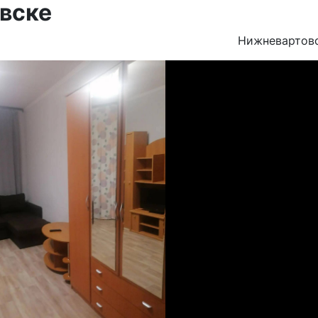
вске
Нижневартов