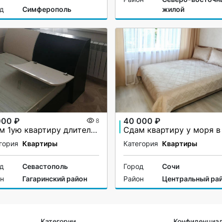
од
Симферополь
жилой
000 ₽
40 000 ₽
8
Сдам 1ую квартиру длительно
гория
Квартиры
Категория
Квартиры
од
Севастополь
Город
Сочи
он
Гагаринский район
Район
Центральный ра
Категории
Конфиденциа