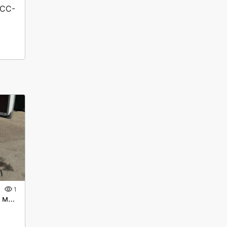
1
Трап 2-го сложения (для мото-вездеходов) не поворотный