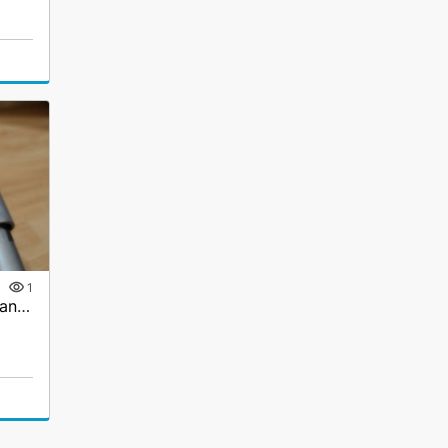
1
Домкрат бутылочный Titan 4т (180 — 350 мм)