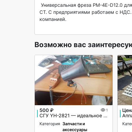
 Универсальная фреза PM-4E-D12.0 для обработки стали. В наличии и под заказ. Инструмент ZCC-
CT. С предприятиями работаем с НДС.
компанией.

Возможно вас заинтересу
500 ₽
Цен
1
СГУ YH-2821 — идеальное решение для вашей автомашины!
Категория
Запчасти и
Кате
аксессуары