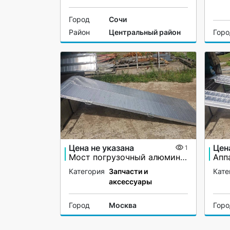
Город
Сочи
Район
Центральный район
Гор
Цена не указана
Цен
1
Мост погрузочный алюминиевый
Категория
Запчасти и
Кате
аксессуары
Город
Москва
Гор