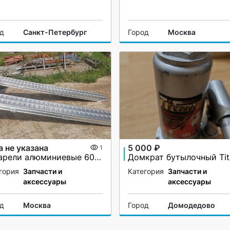
од
Санкт-Петербург
Город
Москва
а не указана
5 000 ₽
1
Аппарели алюминиевые 6000 кг
гория
Запчасти и
Категория
Запчасти и
аксессуары
аксессуары
од
Москва
Город
Домодедово