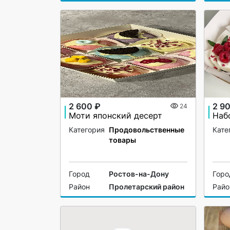
2 600 ₽
2 9
24
Моти японский десерт
Категория
Продовольственные
Кате
товары
Город
Ростов-на-Дону
Горо
Район
Пролетарский район
Райо