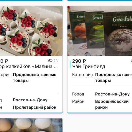
00 ₽
290 ₽
23
Набор капкейков «Малина и Голубика». Ручная работа. На заказ.
Чай Гринфилд
гория
Продовольственные
Категория
Продовольствен
товары
товары
Город
Ростов-на-Дону
д
Ростов-на-Дону
Район
Ворошиловский
н
Пролетарский район
район