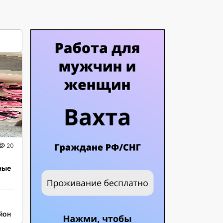
20
ные
йон