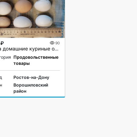
 ₽
90
яйца домашние куриные от кур свободного выгула
гория
Продовольственные
товары
д
Ростов-на-Дону
н
Ворошиловский
район