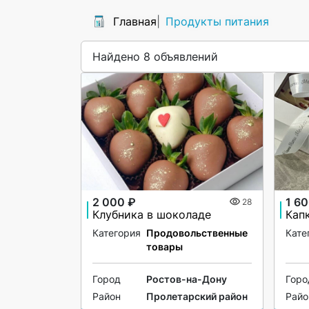
Главная
Продукты питания
Найдено 8 объявлений
2 000 ₽
1 60
28
Клубника в шоколаде
Кап
Категория
Продовольственные
Кате
товары
Город
Ростов-на-Дону
Горо
Район
Пролетарский район
Райо