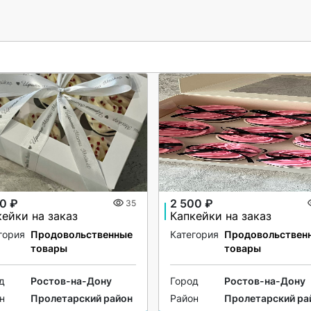
0 ₽
2 500 ₽
35
кейки на заказ
Капкейки на заказ
гория
Продовольственные
Категория
Продовольствен
товары
товары
д
Ростов-на-Дону
Город
Ростов-на-Дону
н
Пролетарский район
Район
Пролетарский ра