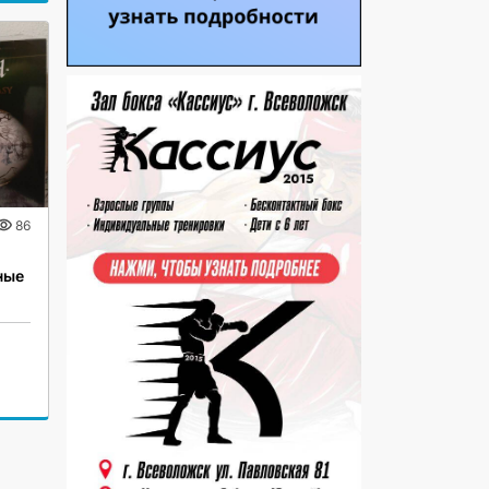
86
ные