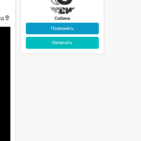
од
Сабина
Позвонить
Написать