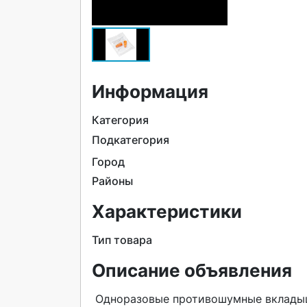
Информация
Категория
Подкатегория
Город
Районы
Характеристики
Тип товара
Описание объявления
 Одноразовые противошумные вкладыши (беруши)РусСиз 100 с акустической эффективностью в 