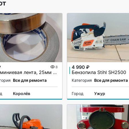
ют
₽
4 990 ₽
8
Алюминиевая лента, 25мм х 40М, 50 мкм, без и/у, Klebebander
Бензопила Stihl SH2500
гория
Все для ремонта
Категория
Все для ремонта
од
Королёв
Город
Ужур