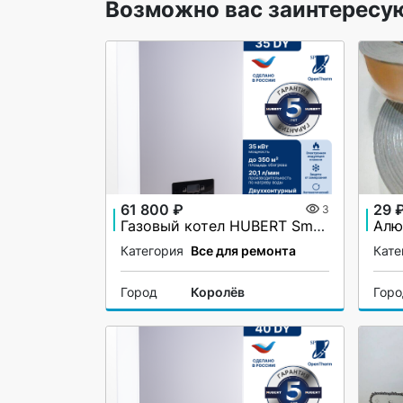
Возможно вас заинтересу
61 800 ₽
29 
3
Газовый котел HUBERT Smart AGB 35DY настенный двухконтурный
Категория
Все для ремонта
Кате
Город
Королёв
Гор