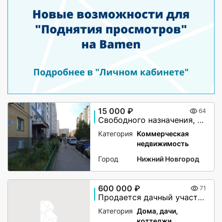
15 000 ₽
64
Свободного назначения, 10 м²
Категория
Коммерческая
недвижимость
Город
Нижний Новгород
600 000 ₽
71
Продается дачный участок №94 площадью 485 кв.м. в СНТ «Ясная Поляна» Нижегородская область, г.Н.Новгород, Канавинский район, пгт Новое Доскино
Категория
Дома, дачи,
коттеджи