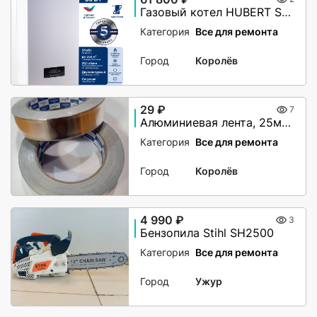
Газовый котел HUBERT Smart AGB 35DY настенный двухконтурный
Категория
Все для ремонта
Город
Королёв
29 ₽
7
Алюминиевая лента, 25мм х 40М, 50 мкм, без и/у, Klebebander
Категория
Все для ремонта
Город
Королёв
4 990 ₽
3
Бензопила Stihl SH2500
Категория
Все для ремонта
Город
Ужур