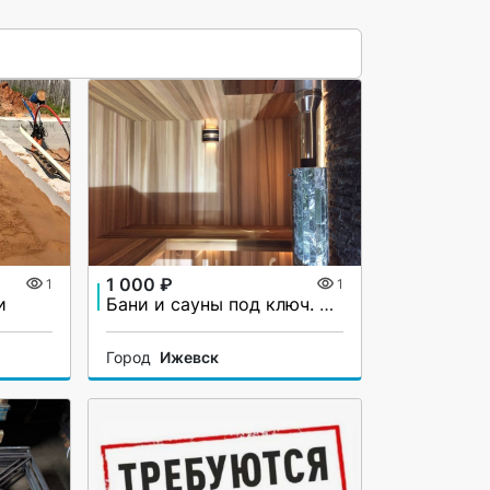
1 000 ₽
1
1
и
Бани и сауны под ключ. Ремонт
Город
Ижевск