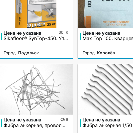
Цена не указана
Цена не указана
15
Sikafloor® SynTop-450. Упрочнитель поверхности бетонного пола
Город
Подольск
Город
Королёв
Цена не указана
Цена не указана
9
Фибра анкерная, проволочная 0,75/50 и 0,75/60