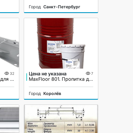
Город
Санкт-Петербург
Цена не указана
32
7
Несъёмная опалубка для бетонного пола. Закладной профиль. Деформационный шов
MaxFloor 801. Пропитка для бетонной поверхности
Город
Королёв