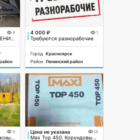
4 000 ₽
4
1
ДОРОЖНЫЕ ОГРАЖДЕНИЯ ПО-1
Требуются разнорабочие
г
Город
Красноярск
 район
Район
Ленинский район
Цена не указана
3
10
Строительство каркасных домов и бань
Max Top 450. Корундовый упрочнитель поверхности бетонного пола