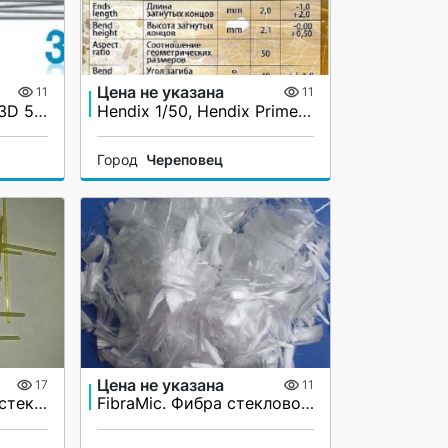
Цена не указана
11
11
Dramix 3D 45/50-BL, 3D 55/60-BL, 4D 55/60-BL. Фибра стальная анкерная
Hendix 1/50, Hendix Prime. Фибра стальная анкерная, проволочная
Город
Череповец
Цена не указана
17
11
Фибра композитная, стеклопластиковая FibraMax
FibraMic. Фибра стекловолоконная, микро