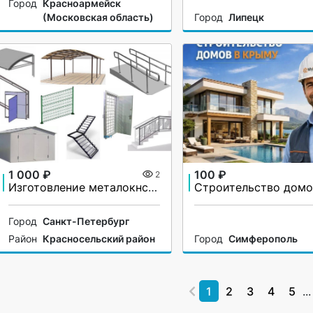
Город
Красноармейск
(Московская область)
Город
Липецк
1 000 ₽
100 ₽
2
Изготовление металокнструкций
Город
Санкт-Петербург
Район
Красносельский район
Город
Симферополь
1
2
3
4
5
...