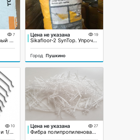
Цена не указана
7
19
Max Top 100. Кварцевый упрочнитель бетонной поверхности
Sikafloor-2 SynTop. Упрочнитель бетонной поверхности
Город
Пушкино
Цена не указана
10
27
Фибра анкерная 1/50 и 1/60, проволочная
Фибра полипропиленовая Makro Wave. Макрофибра