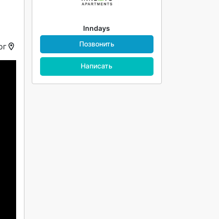
Inndays
Позвонить
рг
Написать