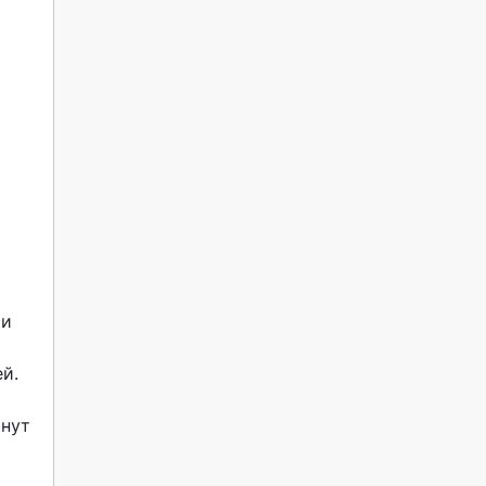
и 
.

нут 