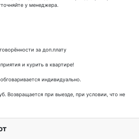
точняйте у менеджера.

говорённости за доп.плату

риятия и курить в квартире!

бговаривается индивидуально.

б. Возвращается при выезде, при условии, что не 
ют