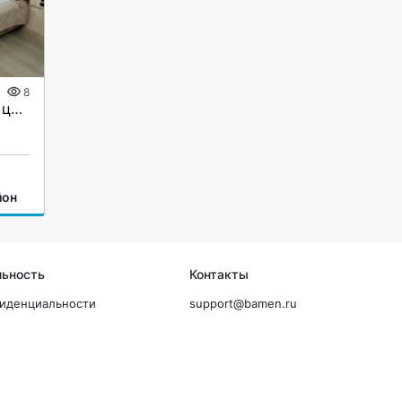
8
Сдам квартиру у моря в центре Сочи
йон
льность
Контакты
фиденциальности
support@bamen.ru