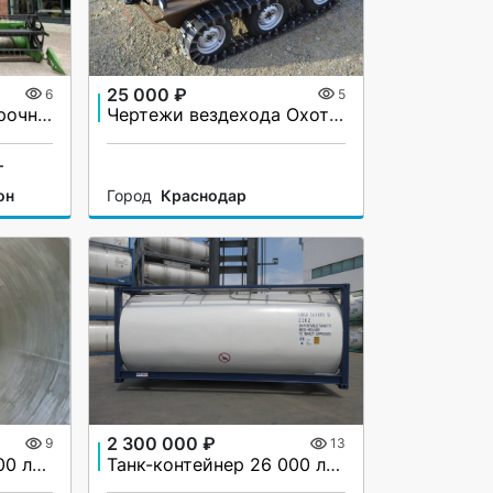
25 000 ₽
6
5
Продаётся зерноуборочный комбайн John Deere T560 (2008 г.в.)
Чертежи вездехода Охотец
г
он
Город
Краснодар
2 300 000 ₽
9
13
Танк-контейнер 25 000 литров в наличии
Танк-контейнер 26 000 литров, 2024 год