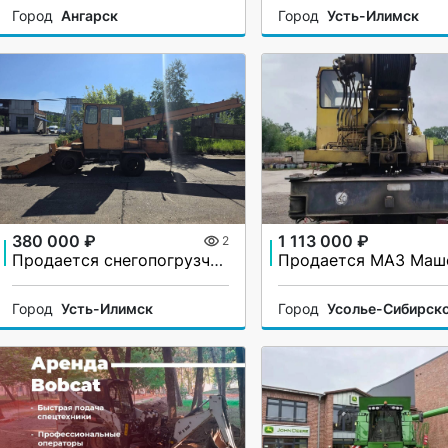
Город
Ангарск
Город
Усть-Илимск
380 000 ₽
1 113 000 ₽
2
Продается снегопогрузчик Уамз КО-206А
Город
Усть-Илимск
Город
Усолье-Сибирск