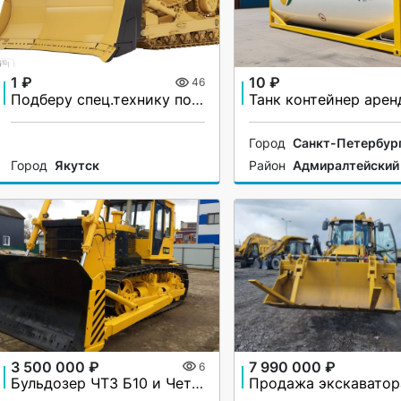
1 ₽
10 ₽
46
Подберу спец.технику по заявке(как новую,так и б/у)
Танк контейнер арен
Город
Санкт-Петербур
Город
Якутск
Район
Адмиралтейский
3 500 000 ₽
7 990 000 ₽
6
Бульдозер ЧТЗ Б10 и Четра Т9, Т11, Т15 и другие, гарантия