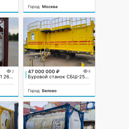
Город
Москва
47 000 000 ₽
2
6
Танк-контейнер бу Т11 26 000 литров
Буровой станок СБШ-250 МНА32 2011 г.в.
Город
Белово