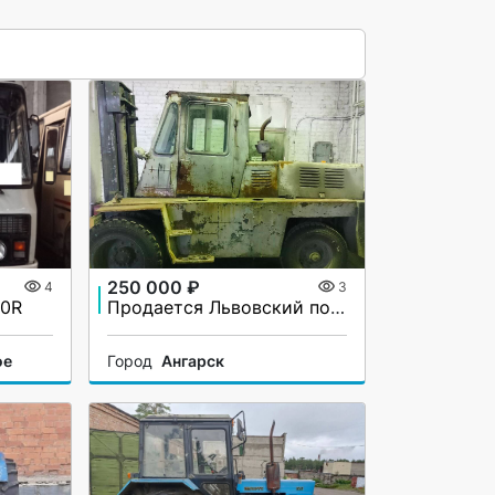
250 000 ₽
4
3
50R
Продается Львовский погрузчи
ое
Город
Ангарск