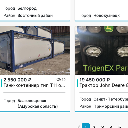
Город
Белгород
Район
Восточный район
Город
Новокузнецк
2 550 000 ₽
19 450 000 ₽
19
Танк-контейнер тип Т11 объём 25000 литров, для перевозки и хранения наливных грузов, новый
Город
Санкт-Петербур
Город
Благовещенск
(Амурская область)
Район
Приморский рай
1
2
3
4
5
...