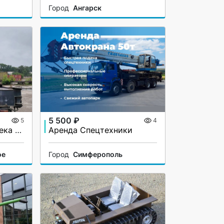
Город
Ангарск
5 500 ₽
5
4
Продается МАЗ Машека КС 3579
Аренда Спецтехники
ое
Город
Симферополь