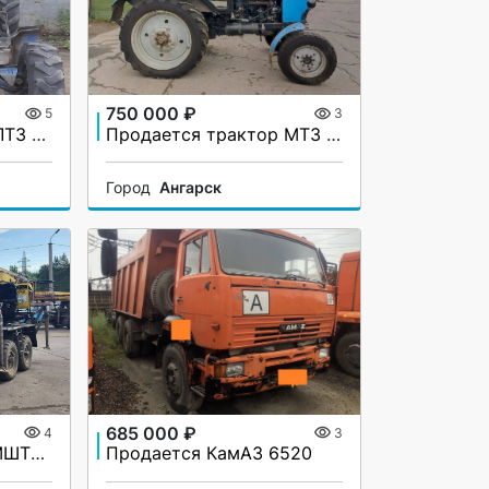
750 000 ₽
5
3
Продается трактор ЛТЗ Т-40АМ
Продается трактор МТЗ (Беларус) 82.1
Город
Ангарск
685 000 ₽
4
3
Продается ЗИЛ 131 МШТС 2АМ
Продается КамАЗ 6520