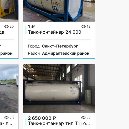
1 ₽
20
12
да
Танк-контейнер 24 000
г
Город
Санкт-Петербург
 район
Район
Адмиралтейский район
2 650 000 ₽
23
22
Продажа экскаватора- погрузчика SDLG (LGCE) B877F
Танк-контейнер тип Т11 объём 18м3 для перевозки химических веществ, новый.