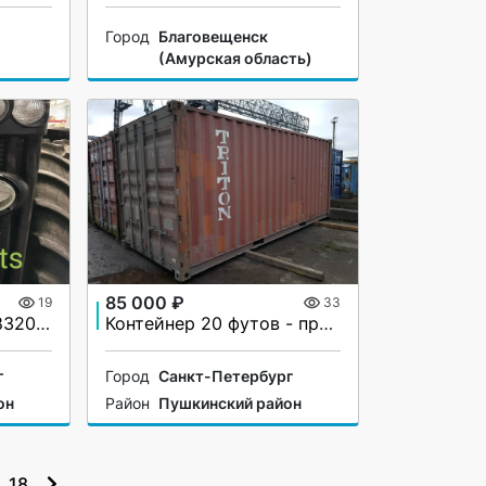
Город
Благовещенск
(Амурская область)
85 000 ₽
19
33
Трактор John Deere 8320R (2011 г.) – в наличии!
Контейнер 20 футов - продажа и доставка в СПб
г
Город
Санкт-Петербург
он
Район
Пушкинский район
18