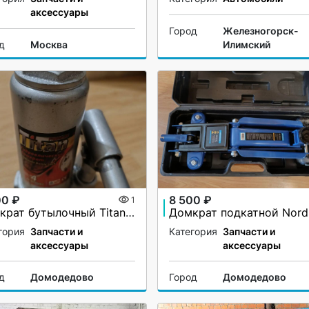
аксессуары
Город
Железногорск-
д
Москва
Илимский
00 ₽
8 500 ₽
1
Домкрат бутылочный Titan 4т (180 — 350 мм)
гория
Запчасти и
Категория
Запчасти и
аксессуары
аксессуары
д
Домодедово
Город
Домодедово