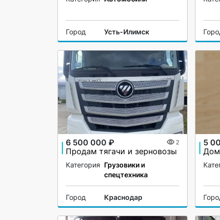
Город
Усть-Илимск
Горо
6 500 000 ₽
5 0
2
Продам тягачи и зерновозы
Категория
Грузовики и
Кате
спецтехника
Город
Краснодар
Горо