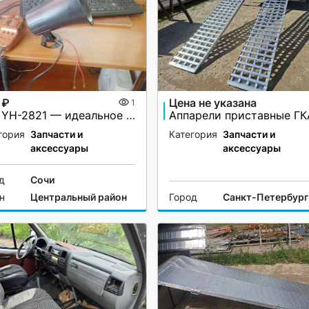
 ₽
Цена не указана
1
СГУ YH-2821 — идеальное решение для вашей автомашины!
гория
Запчасти и
Категория
Запчасти и
аксессуары
аксессуары
д
Сочи
н
Центральный район
Город
Санкт-Петербург