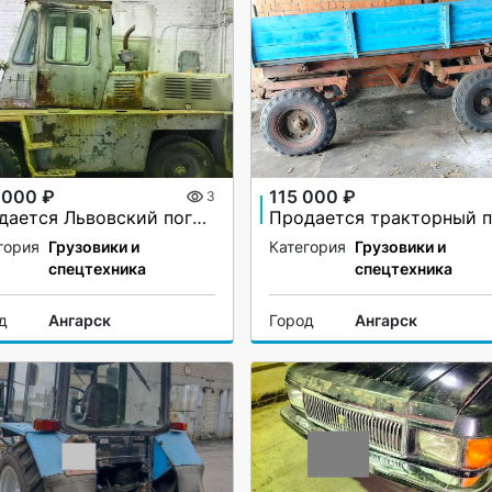
 000 ₽
115 000 ₽
3
Продается Львовский погрузчи
гория
Грузовики и
Категория
Грузовики и
спецтехника
спецтехника
д
Ангарск
Город
Ангарск