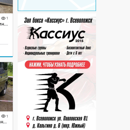
1
Мост погрузочный алюминиевый
1
Продается УАЗ 315196 Хантер