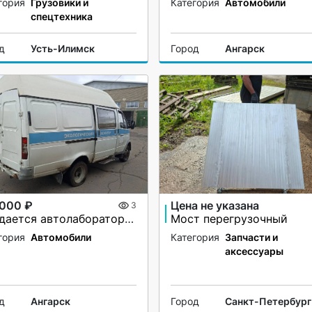
гория
Грузовики и
Категория
Автомобили
спецтехника
д
Усть-Илимск
Город
Ангарск
 000 ₽
Цена не указана
3
Продается автолаборатория ГАЗ 2705
Мост перегрузочный
гория
Автомобили
Категория
Запчасти и
аксессуары
д
Ангарск
Город
Санкт-Петербург