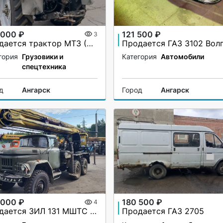
 000 ₽
121 500 ₽
3
Продается трактор МТЗ (Беларус) 82.1
Продается ГАЗ 3102 Вол
гория
Грузовики и
Категория
Автомобили
спецтехника
д
Ангарск
Город
Ангарск
 000 ₽
180 500 ₽
4
Продается ЗИЛ 131 МШТС 2АМ
Продается ГАЗ 2705