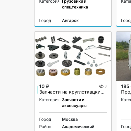
Категория
Грузовики и
Кате
спецтехника
Город
Ангарск
Горо
10 ₽
185
3
Запчасти на круглоткацкие станки любых производителей
Категория
Запчасти и
Кате
аксессуары
Город
Москва
Район
Академический
Горо