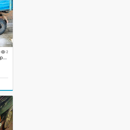
2
Продается тракторный прицеп 2ПТС-4