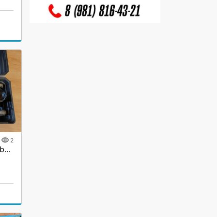
2
Домкрат подкатной Nordberg N3203EC, 3 тонны