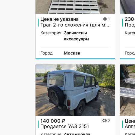
Цена не указана
230
1
Трап 2-го сложения (для мото-вездеходов) не поворотный
Про
Категория
Запчасти и
Кате
аксессуары
Город
Москва
Горо
140 000 ₽
Цена
2
Продается УАЗ 3151
Категория
Автомобили
Кате