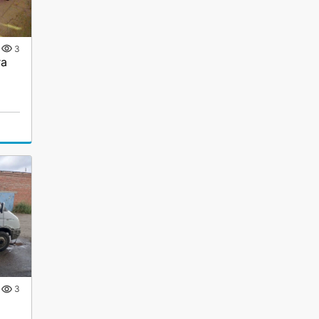
3
га
3