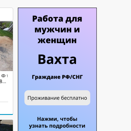
1
Сходни ГКА 5.219.40.2/3(85%)Р