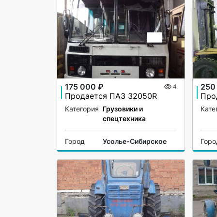
175 000 ₽
250
4
Продается ПАЗ 32050R
Категория
Грузовики и
Кате
спецтехника
Город
Усолье-Сибирское
Горо