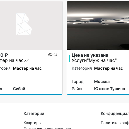
00 ₽
Цена не указана
24
тер на час.✓
Услуги"Муж на час"
гория
Мастер на час
Категория
Мастер на час
Город
Москва
од
Сибай
Район
Южное Тушино
Категории
Конфиденциа
Квартиры
Политика кон
Грузовики и спецтехника