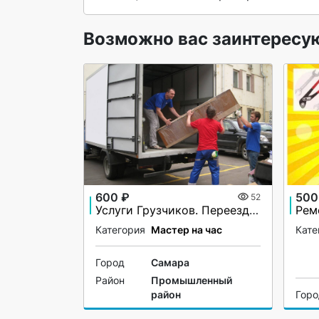
Возможно вас заинтересу
600 ₽
500
52
Услуги Грузчиков. Переезды, подъем стройматериала, вынос мусора
Рем
Категория
Мастер на час
Кате
Город
Самара
Район
Промышленный
район
Гор