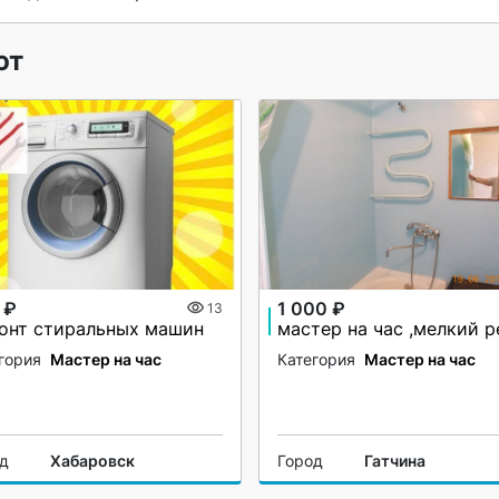
ют
 ₽
1 000 ₽
13
онт стиральных машин
гория
Мастер на час
Категория
Мастер на час
од
Хабаровск
Город
Гатчина