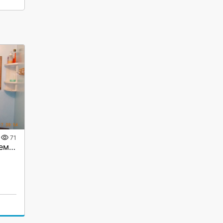
71
мастер на час ,мелкий ремонт по дому