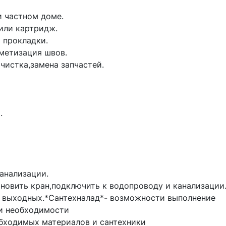
 частном доме.

или картридж.

 прокладки.

метизация швов.

чистка,замена запчастей.



анализации.

новить кран,подключить к водопроводу и канализации.
з выходных.*Сантехналад*- возможности выполнение 
и необходимости 

обходимых материалов и сантехники 