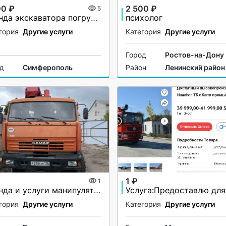
00 ₽
2 500 ₽
5
Аренда экскаватора погрузчика JCB 5CX
психолог
гория
Другие услуги
Категория
Другие услуги
Город
Ростов-на-Дону
од
Симферополь
Район
Ленинский район
1 ₽
1
Аренда и услуги манипулятора-вездехода, стрела 7 т, 21.7 м, борт 10 т, 7 м
гория
Другие услуги
Категория
Другие услуги