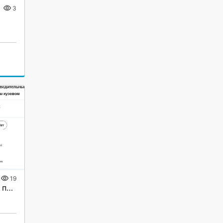
3
19
Услуга:Предоставлю для продажи оборудование (Китай).