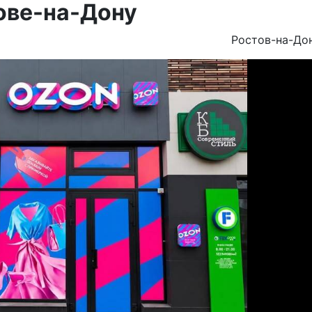
ове-на-Дону
Ростов-на-До