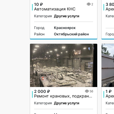
10 ₽
3 8
2
Автоматизация КНС
Категория
Другие услуги
Кате
Город
Красноярск
Район
Октябрьский район
Гор
2 000 ₽
1 ₽
56
Ремонт крановых, подкрановых путей
Категория
Другие услуги
Кате