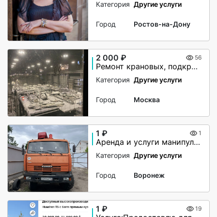
Категория
Другие услуги
Город
Ростов-на-Дону
2 000 ₽
56
Ремонт крановых, подкрановых путей
Категория
Другие услуги
Город
Москва
1 ₽
1
Аренда и услуги манипулятора-вездехода, стрела 7 т, 21.7 м, борт 10 т, 7 м
Категория
Другие услуги
Город
Воронеж
1 ₽
19