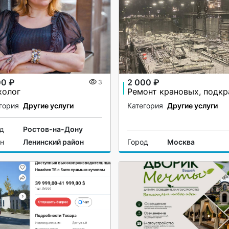
00 ₽
2 000 ₽
3
холог
гория
Другие услуги
Категория
Другие услуги
од
Ростов-на-Дону
он
Ленинский район
Город
Москва