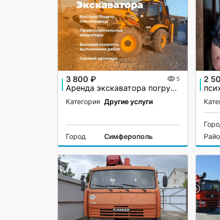
3 800 ₽
2 5
5
Аренда экскаватора погрузчика JCB 5CX
пси
Категория
Другие услуги
Кате
Гор
Город
Симферополь
Рай