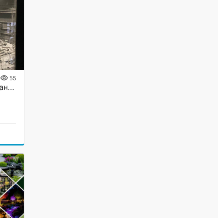
55
Ремонт крановых, подкрановых путей