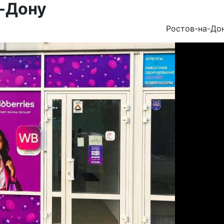
а-Дону
Ростов-на-До