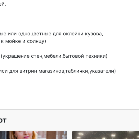
й.

ые или одноцветные для оклейки кузова, 
к мойке и солнцу)

(украшение стен,мебели,бытовой техники)

си для витрин магазинов,таблички,указатели)

ют