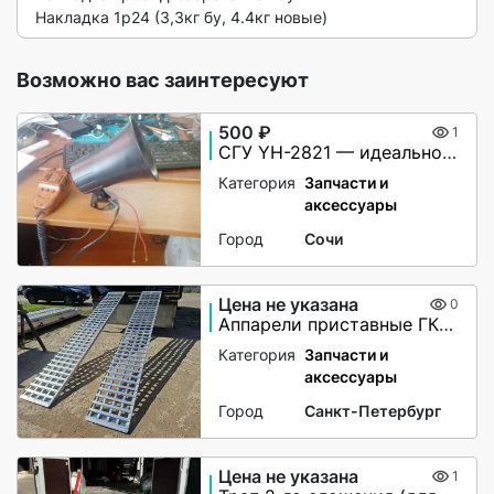
Накладка 1р24 (3,3кг бу, 4.4кг новые) 
Возможно вас заинтересуют
500 ₽
1
СГУ YH-2821 — идеальное решение для вашей автомашины!
Категория
Запчасти и
аксессуары
Город
Сочи
Цена не указана
0
Аппарели приставные ГКА 5.350.40 2/3
Категория
Запчасти и
аксессуары
Город
Санкт-Петербург
Цена не указана
1