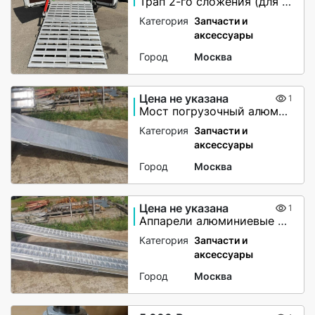
Трап 2-го сложения (для мото-вездеходов) не поворотный
Категория
Запчасти и
аксессуары
Город
Москва
Цена не указана
1
Мост погрузочный алюминиевый
Категория
Запчасти и
аксессуары
Город
Москва
Цена не указана
1
Аппарели алюминиевые 6000 кг
Категория
Запчасти и
аксессуары
Город
Москва