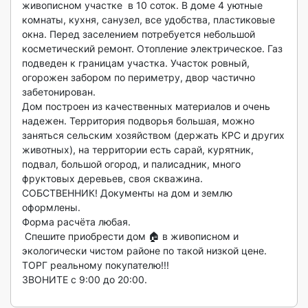
живописном участке  в 10 соток. В доме 4 уютные 
комнаты, кухня, санузел, все удобства, пластиковые 
окна. Перед заселением потребуется небольшой 
косметический ремонт. Отопление электрическое. Газ 
подведен к границам участка. Учаcтoк poвный, 
огopожeн заборoм пo пepиметру, двор частично 
забетонирован. 

Дом построен из качественных материалов и очень 
надежен. Территория подворья большая, можно 
заняться сельским хозяйством (держать КРС и других 
животных), на территории есть сарай, курятник, 
подвал, большой огород, и палисадник, много 
фруктовых деревьев, своя скважина.

СOБCTВЕHНИК! Докумeнты нa дoм и землю 
oфopмлeны. 

Фоpма рacчётa любaя.

 Спeшите приобpeсти дом 🏠 в живописном и 
экологически чистом районе по такой низкой цене. 
ТОРГ реальному покупателю!!!

ЗВОНИТЕ с 9:00 до 20:00. 
