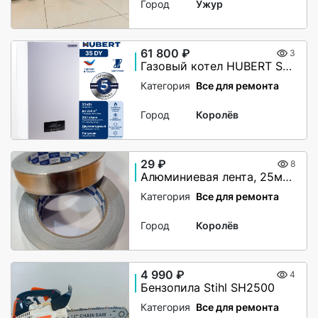
Город
Ужур
61 800 ₽
3
Газовый котел HUBERT Smart AGB 35DY настенный двухконтурный
Категория
Все для ремонта
Город
Королёв
29 ₽
8
Алюминиевая лента, 25мм х 40М, 50 мкм, без и/у, Klebebander
Категория
Все для ремонта
Город
Королёв
4 990 ₽
4
Бензопила Stihl SH2500
Категория
Все для ремонта