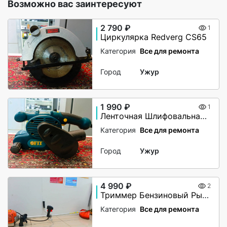
Возможно вас заинтересуют
2 790 ₽
1
Циркулярка Redverg CS65
Категория
Все для ремонта
Город
Ужур
1 990 ₽
1
Ленточная Шлифовальная Машина FIT BS-650
Категория
Все для ремонта
Город
Ужур
4 990 ₽
2
Триммер Бензиновый Рысь БТР 52
Категория
Все для ремонта