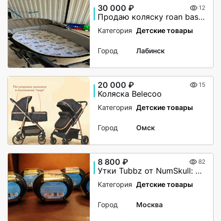
30 000 ₽
12
Продаю коляску roan bass next 2 в 1
Категория
Детские товары
Город
Лабинск
20 000 ₽
15
Коляска Belecoo
Категория
Детские товары
Город
Омск
8 800 ₽
82
Утки Tubbz от NumSkull: MOTORHEAD, IRON MAIDEN
Категория
Детские товары
Город
Москва