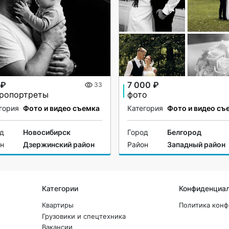
 ₽
7 000 ₽
33
ропортреты
фото
гория
Фото и видео съемка
Категория
Фото и видео съ
од
Новосибирск
Город
Белгород
он
Дзержинский район
Район
Западный район
Категории
Конфиденциа
Квартиры
Политика кон
Грузовики и спецтехника
Вакансии