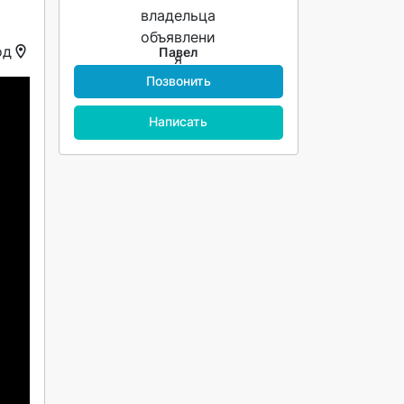
од
Павел
Позвонить
Написать