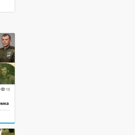
15
емка