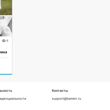
9
емка
льность
Контакты
фиденциальности
support@bamen.ru