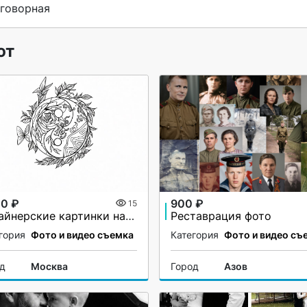
говорная 
ют
00 ₽
900 ₽
15
Дизайнерские картинки на заказ
Реставрация фото
гория
Фото и видео съемка
Категория
Фото и видео съ
од
Москва
Город
Азов