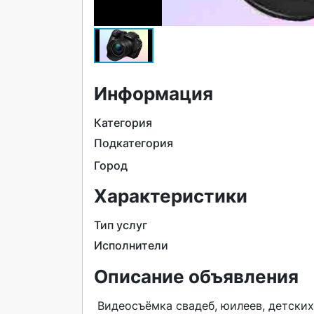
Информация
Категория
Подкатегория
Город
Характеристики
Тип услуг
Исполнители
Описание объявления
 Видеосъёмка свадеб, юилеев, детских праздников , full hd, 4k, на флеш-память, жёсткий диск по 