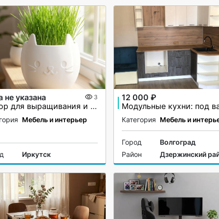
а не указана
12 000 ₽
3
Набор для выращивания и творчества котик артикул 1300573399
гория
Мебель и интерьер
Категория
Мебель и интерь
Город
Волгоград
од
Иркутск
Район
Дзержинский ра