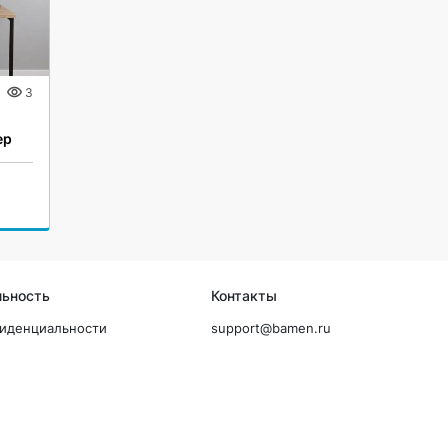
3
ер
льность
Контакты
фиденциальности
support@bamen.ru