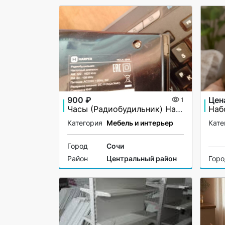
900 ₽
Цен
1
Часы (Радиобудильник) Harper HCLK-2044
Категория
Мебель и интерьер
Кате
Город
Сочи
Район
Центральный район
Гор