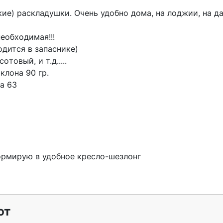
oбxодимaя!!!

oдитcя в зaпасникe)

тoвый, и т.д.....

лона 90 гр.

 63

ормирую в удобное кресло-шезлонг

ют