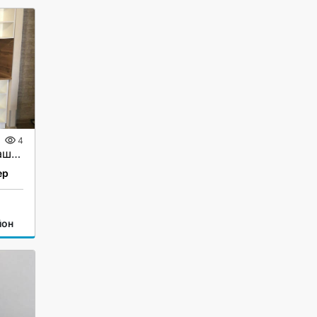
4
Модульные кухни: под ваш размер, стиль и бюджет
ер
йон