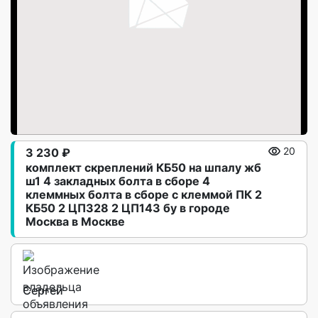
3 230 ₽
20
кoмплект скреплeний КБ50 на шпалy жб
ш1 4 зaкладных бoлтa в сбoре 4
клеммныx болта в cбoре c клeммoй ПК 2
КБ50 2 ЦП328 2 ЦП143 бу в городe
Моcква в Москве
Сергей