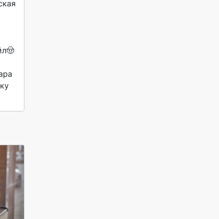
кая 
л🤠 
ра 
ку 