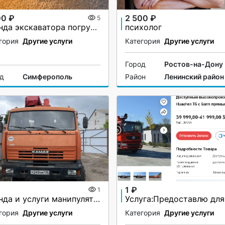
00 ₽
2 500 ₽
5
Аренда экскаватора погрузчика JCB 5CX
психолог
гория
Другие услуги
Категория
Другие услуги
Город
Ростов-на-Дону
од
Симферополь
Район
Ленинский район
1 ₽
1
Аренда и услуги манипулятора-вездехода, стрела 7 т, 21.7 м, борт 10 т, 7 м
гория
Другие услуги
Категория
Другие услуги