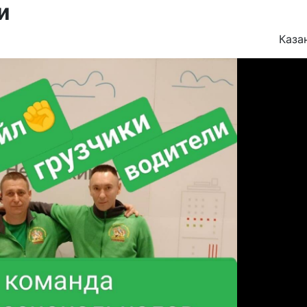
и
Каза