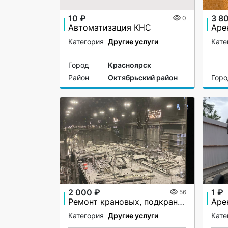
10 ₽
3 8
0
Автоматизация КНС
Категория
Другие услуги
Кате
Город
Красноярск
Район
Октябрьский район
Гор
2 000 ₽
1 ₽
56
Ремонт крановых, подкрановых путей
Категория
Другие услуги
Кате