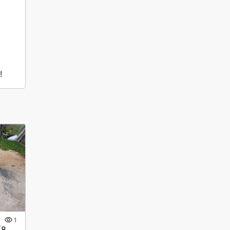
! 
1
Сходни ГКА 5.219.40.2/3(85%)Р