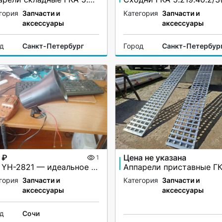
гория
Запчасти и
Категория
Запчасти и
аксессуары
аксессуары
од
Санкт-Петербург
Город
Санкт-Петербур
 ₽
Цена не указана
1
СГУ YH-2821 — идеальное решение для вашей автомашины!
гория
Запчасти и
Категория
Запчасти и
аксессуары
аксессуары
од
Сочи