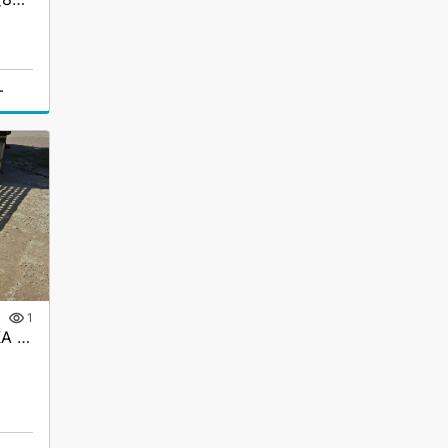
г
1
Аппарели приставные ГКА 5.350.40 2/3