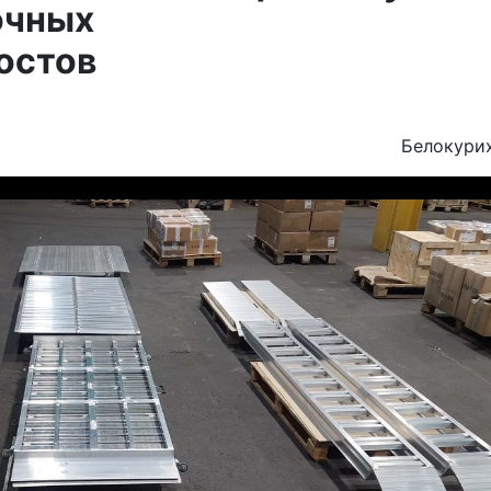
очных
остов
Белокури