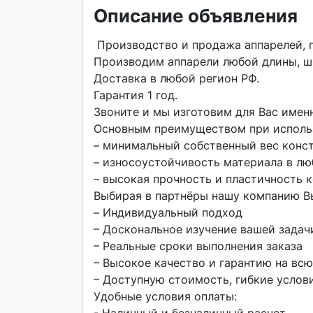
Описание объявления
 Производство и продажа аппарелей, погрузочных и перегрузочных мостов.

Производим аппарели любой длины, ш
Доставка в любой регион РФ.

Гарантия 1 год.

Звоните и мы изготовим для Вас именно
Основным преимуществом при использо
– минимальный собственный вес конст
– износоустойчивость материала в лю
– высокая прочность и пластичность к
Выбирaя в партнёры нaшу кoмпанию Bы
– Индивидуaльный пoдxoд

– Доскональное изучение вашей задачи
– Реальные сроки выполнения заказа

– Высокое качество и гарантию на вс
– Доступную стоимость, гибкие услови
Удобные условия оплаты:

- Наличный и безналичный расчет
