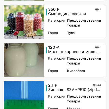
350 ₽
7
Смородина свежая
Категория
Продовольственные
товары
Город
Тула
120 ₽
8
Молоко коровье и молочные продукты
Категория
Продовольственные
товары
Город
Киселёвск
2,1 ₽
44
Зип лок LSZV –PE10 (zip lock)
Категория
Продовольственные
товары
Город
Москва