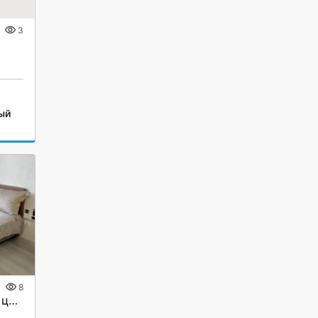
3
ый
8
Сдам квартиру у моря в центре Сочи