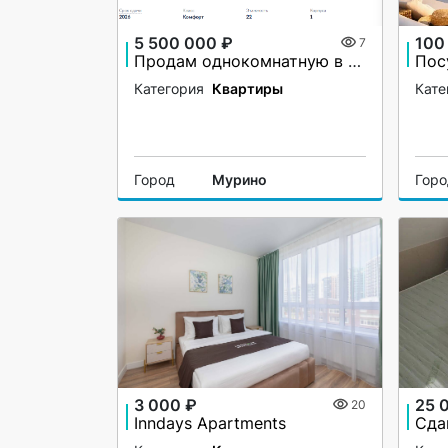
5 500 000 ₽
100
7
Продам однокомнатную в ЖК Левитан
Пос
Категория
Квартиры
Кате
Город
Мурино
Гор
3 000 ₽
25 
20
Inndays Apartments