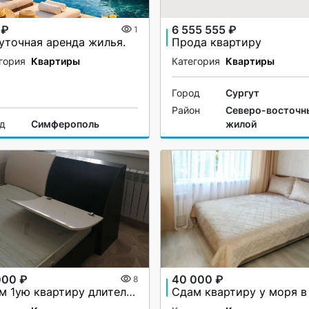
 ₽
6 555 555 ₽
1
уточная аренда жилья.
Прода квартиру
гория
Квартиры
Категория
Квартиры
Город
Сургут
Район
Северо-восточн
од
Симферополь
жилой
000 ₽
40 000 ₽
8
Сдам 1ую квартиру длительно