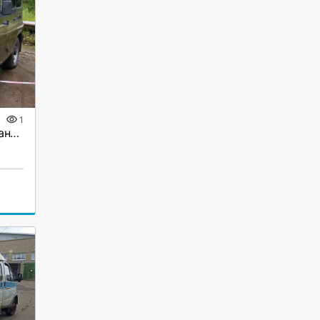
1
Продается УАЗ 315196 Хантер