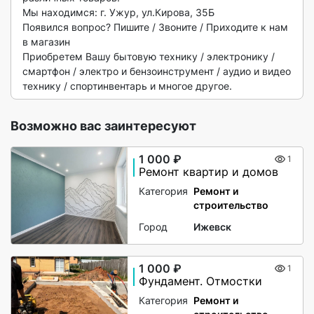
Мы находимся: г. Ужур, ул.Кирова, 35Б

Появился вопрос? Пишите / Звоните / Приходите к нам 
в магазин

Приобретем Вашу бытовую технику / электронику / 
смартфон / электро и бензоинструмент / аудио и видео 
технику / спортинвентарь и многое другое. 
Возможно вас заинтересуют
1 000 ₽
1
Ремонт квартир и домов
Категория
Ремонт и
строительство
Город
Ижевск
1 000 ₽
1
Фундамент. Отмостки
Категория
Ремонт и