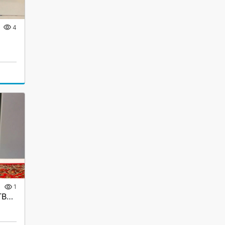
4
1
Счётчик воды Декарт СТВУ-50