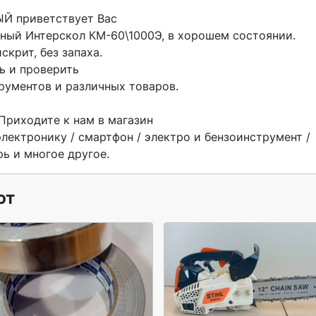
ый Интерскол КМ-60\1000Э, в хорошем состоянии.

крит, без запаха.

 и проверить

рументов и различных товаров.

Приходите к нам в магазин

ектронику / смартфон / электро и бензоинструмент / 
ь и многое другое. 
ют