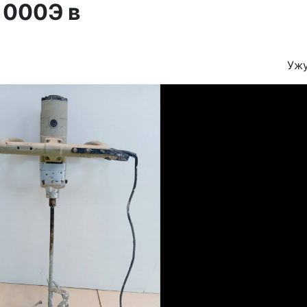
1000Э в
Уж