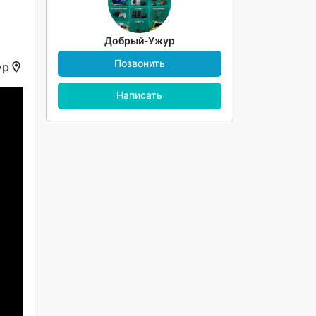
Добрый-Ужур
Позвонить
ур
Написать