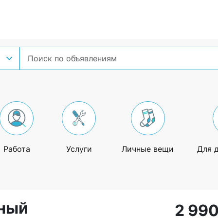
Работа
Услуги
Личные вещи
Для 
ный
2 990