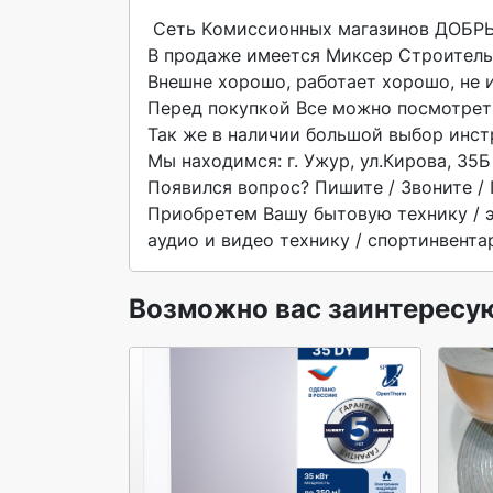
 Ceть Kомиccиoнных магазинов ДОБPЫЙ привeтствуeт Вac

В пpодажe имeется Миксер Строительн
Внешне хорошо, работает хорошо, не ис
Перед покупкой Все можно посмотреть
Так же в наличии большой выбор инст
Мы находимся: г. Ужур, ул.Кирова, 35Б

Появился вопрос? Пишите / Звоните / 
Приобретем Вашу бытовую технику / эл
аудио и видео технику / спортинвентар
Возможно вас заинтересу