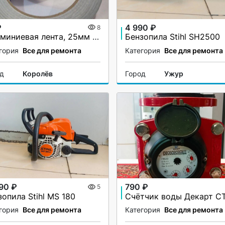
₽
4 990 ₽
8
Алюминиевая лента, 25мм х 40М, 50 мкм, без и/у, Klebebander
Бензопила Stihl SH2500
гория
Все для ремонта
Категория
Все для ремонта
од
Королёв
Город
Ужур
990 ₽
790 ₽
5
зопила Stihl MS 180
гория
Все для ремонта
Категория
Все для ремонта