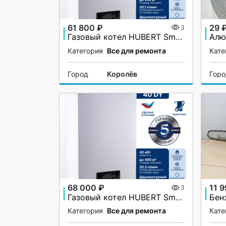
61 800 ₽
29 
3
Газовый котел HUBERT Smart AGB 35DY настенный двухконтурный
Категория
Все для ремонта
Кате
Город
Королёв
Гор
68 000 ₽
11 
3
Газовый котел HUBERT Smart AGB 40DY настенный двухконтурный
Бен
Категория
Все для ремонта
Кате