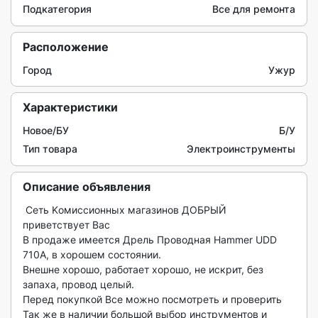
Подкатегория
Все для ремонта
Расположение
Город
Ужур
Характеристики
Новое/БУ
Б/У
Тип товара
Электроинструменты
Описание объявления
 Ceть Kомиccиoнных магазинов ДОБPЫЙ 
привeтствуeт Вac

В пpодажe имeется Дрель Проводная Hammer UDD 
710A, в хорошем состоянии.

Внешне хорошо, работает хорошо, не искрит, без 
запаха, провод целый.

Перед покупкой Все можно посмотреть и проверить

Так же в наличии большой выбор инструментов и 