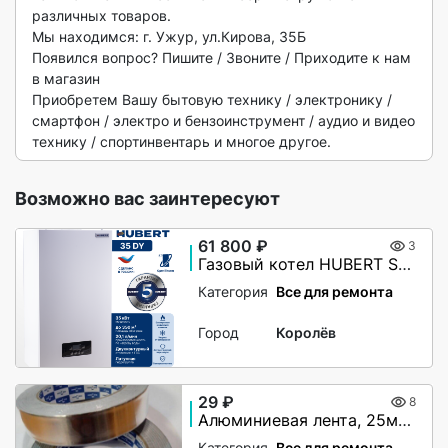
различных товаров.

Мы находимся: г. Ужур, ул.Кирова, 35Б

Появился вопрос? Пишите / Звоните / Приходите к нам 
в магазин

Приобретем Вашу бытовую технику / электронику / 
смартфон / электро и бензоинструмент / аудио и видео 
технику / спортинвентарь и многое другое. 
Возможно вас заинтересуют
61 800 ₽
3
Газовый котел HUBERT Smart AGB 35DY настенный двухконтурный
Категория
Все для ремонта
Город
Королёв
29 ₽
8
Алюминиевая лента, 25мм х 40М, 50 мкм, без и/у, Klebebander
Категория
Все для ремонта