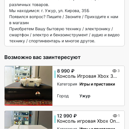
различных товаров.

Мы находимся: г. Ужур, ул. Кирова, 35Б

Появился вопрос? Пишите / Звоните / Приходите к нам 
в магазин

Приобретем Вашу бытовую технику / электронику / 
смартфон / электро и бензоинструмент / аудио и видео 
технику / спортинвентарь и многое другое. 
Возможно вас заинтересуют
8 990 ₽
3
Консоль Игровая Xbox 360 500 Gb (Прошитая)
Категория
Игры и приставки
Город
Ужур
12 990 ₽
1
Консоль игровая Xbox One S 1000 Gb
Категория
Игры и приставки