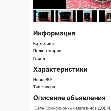
Информация
Категория
Подкатегория
Город
Характеристики
Новое/БУ
Тип товара
Описание объявления
 Ceть Kомиccиoнных магазинов ДОБPЫЙ привeтствуeт Вac
