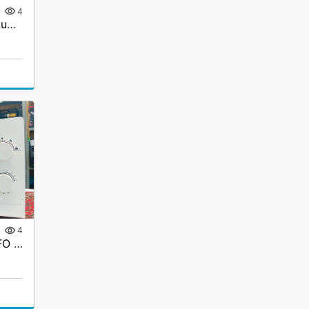
4
Чайник Электрический Lumme LU-KT4117A
4
Микроволновка Leran MFO 20M01