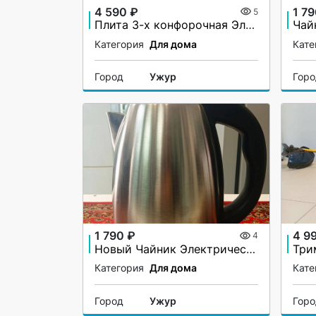
4 590 ₽
1 7
5
Плита 3-х конфорочная Электрическая Darina 33606
Категория
Для дома
Кате
Город
Ужур
Гор
1 790 ₽
4 9
4
Новый Чайник Электрический Home Element HE-KT189
Категория
Для дома
Кате
Город
Ужур
Гор