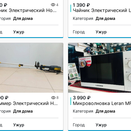
90 ₽
1 390 ₽
4
Чайник Электрический Home Element KT-2304
гория
Для дома
Категория
Для дома
од
Ужур
Город
Ужур
90 ₽
3 990 ₽
8
Триммер Электрический Huter GET-1500SL
гория
Для дома
Категория
Для дома
од
Ужур
Город
Ужур