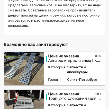
Предлагаем валковые ковши на шестернях, их не надо 
смазывать. Остальные европейские производители 
делают просеи на цепях и ремнях, которые постоянно 
или рвутся или растягиваются,заказчик несет 
допрасходы.

Возможно вас заинтересуют
Цена не указана
0
Аппарели приставные ГКА 5.350.40 2/3
Категория
Запчасти и
аксессуары
Город
Санкт-Петербург
Цена не указана
1
Трап 2-го сложения (для мото-вездеходов) не поворотный
Категория
Запчасти и