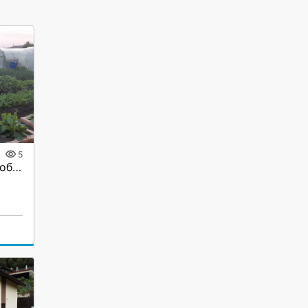
5
Продам коттедж в пос.Бобровский