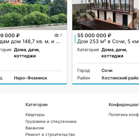
99 000 ₽
55 000 000 ₽
7
Продам дом 148,7 кв. м. и землю 19,27 соток
гория
Дома, дачи,
Категория
Дома, дачи,
коттеджи
коттеджи
Город
Сочи
од
Наро-Фоминск
Район
Хостинский райо
Категории
Конфиденциа
Квартиры
Политика кон
Грузовики и спецтехника
Вакансии
Ремонт и строительство