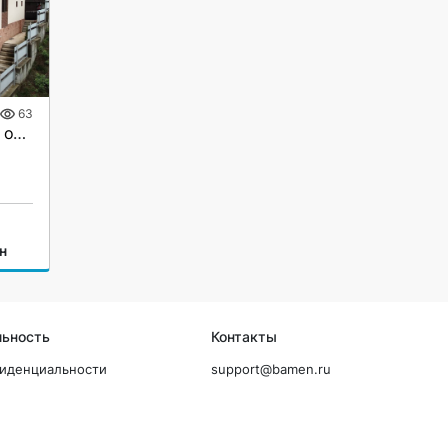
63
Дом 253 м² в Сочи, 5 км от моря, вид на море и горы, 7 соток, евроремонт
н
льность
Контакты
фиденциальности
support@bamen.ru