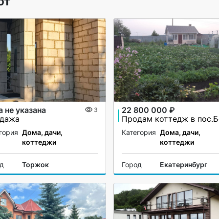
ют
а не указана
22 800 000 ₽
3
дажа
гория
Дома, дачи,
Категория
Дома, дачи,
коттеджи
коттеджи
од
Торжок
Город
Екатеринбург