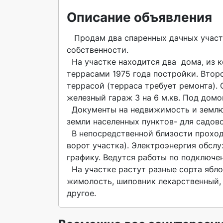
Описание объявления
   Продам два спаренных дачных участка в черте города площадью 607 кв.м. и 754 кв.м. в единой 
собственности.

  На участке находится два  дома, из которых один, 36 кв.м., деревянный на две комнаты с двумя 
террасами 1975 года постройки. Второ
террасой (терраса требует ремонта). 
железный гараж 3 на 6 м.кв. Под домо
  Документы на недвижимость и землю полностью оформлены. Назначение: земли поселения; 
земли населенных пунктов- для садовод
  В непосредственной близости проходит газопровод с возможностью подключения (50м от 
ворот участка). Электроэнергия обсл
графику. Ведутся работы по подключен
  На участке растут разные сорта яблонь, груш, вишня, слива,смородина, малина, ежевика, 
жимолость, шиповник лекарственный, 
другое. 