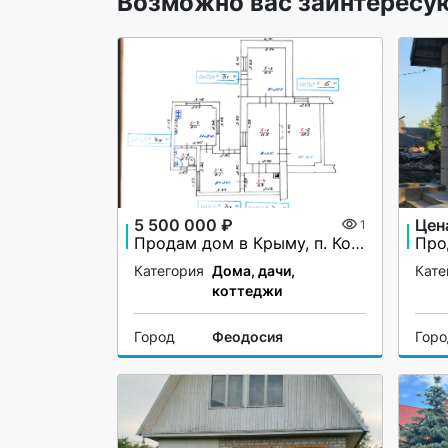
Возможно вас заинтересу
5 500 000 ₽
Цен
1
Продам дом в Крыму, п. Коктебель
Про
Категория
Дома, дачи,
Кате
коттеджи
Город
Феодосия
Гор