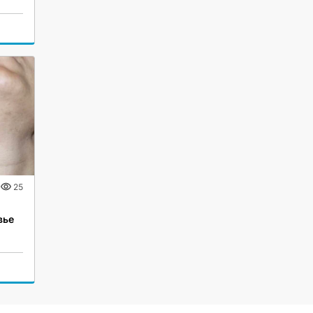
25
вье