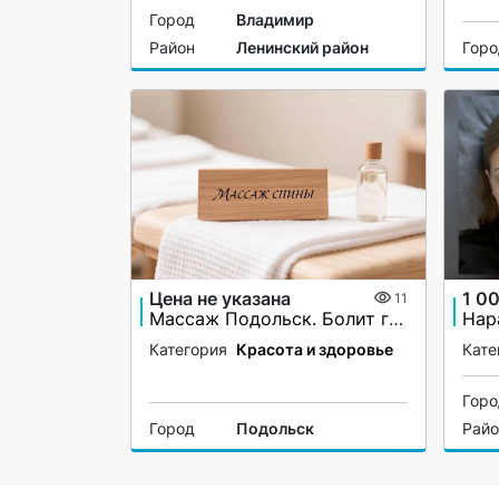
Город
Владимир
Район
Ленинский район
Гор
Цена не указана
1 0
11
Массаж Подольск. Болит грудь при вдохе? Межрёберная невралгия?
Категория
Красота и здоровье
Кате
Гор
Город
Подольск
Рай