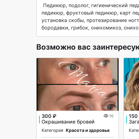
 Педикюр, подолог, гигиенический педикюр, смарт педикюр, аппаратный педикюр, кислотный 
педикюр, фруктовый педикюр, карт пед
установка скобы, протезирование ногт
бородавки, грибок, онихомикоз, онихо
Возможно вас заинтересу
300 ₽
150
10
Окрашивание бровей
Заг
Категория
Красота и здоровье
Кате