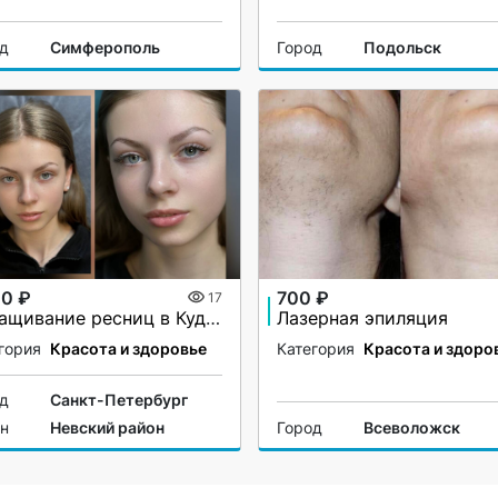
од
Симферополь
Город
Подольск
00 ₽
700 ₽
17
Наращивание ресниц в Кудрово
Лазерная эпиляция
гория
Красота и здоровье
Категория
Красота и здоро
од
Санкт-Петербург
он
Невский район
Город
Всеволожск