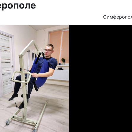
ерополе
Симферопо