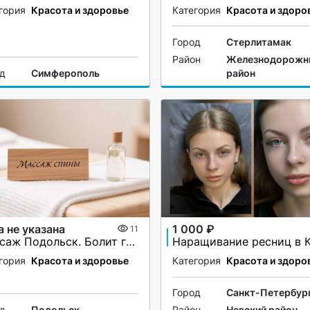
гория
Красота и здоровье
Категория
Красота и здоро
Город
Стерлитамак
Район
Железнодорожн
од
Симферополь
район
а не указана
1 000 ₽
11
Массаж Подольск. Болит грудь при вдохе? Межрёберная невралгия?
гория
Красота и здоровье
Категория
Красота и здоро
Город
Санкт-Петербур
од
Подольск
Район
Невский район