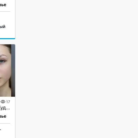
вье
ый
17
Наращивание ресниц в Кудрово
вье
г