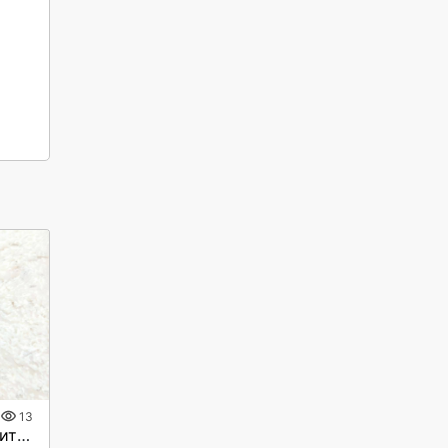
13
Педикюр, подолог стерлитамак