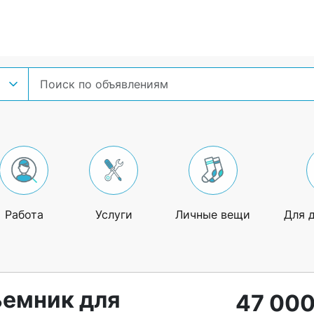
Работа
Услуги
Личные вещи
Для 
емник для
47 000