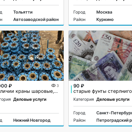
од
Тольятти
Город
Москва
он
Автозаводской район
Район
Куркино
000 ₽
90 ₽
3
В наличии краны шаровые,сталь 20
старые фунты стерлниго
гория
Деловые услуги
Категория
Деловые услуги
Город
Санкт-Петербур
од
Нижний Новгород
Район
Петроградский 