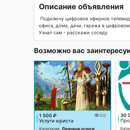
Описание объявления
 Подключу цифровое эфирное телевидение  без абонентской платы в Серпухове и районе.. Для 
офиса, дома, дачи, гаража в цифровом 
Узнал сам - расскажи соседу. 
Возможно вас заинтересу
30 
1 500 ₽
822
Услуги юриста
Кате
Категория
Деловые услуги