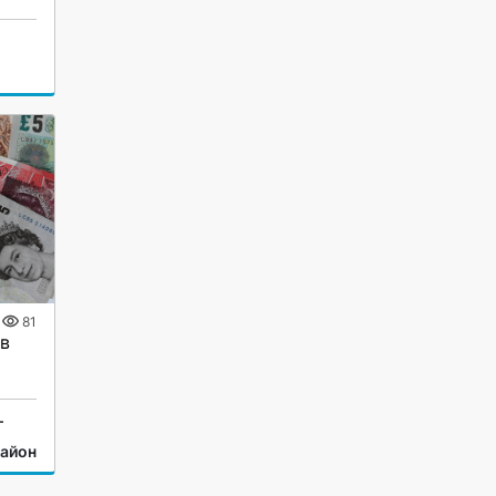
81
в
г
район