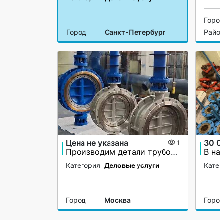
Гор
Город
Санкт-Петербург
Рай
Цена не указана
30 
1
Производим детали трубопровода по чертежам заказчика
Категория
Деловые услуги
Кате
Город
Москва
Гор