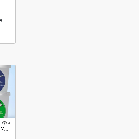
4
Фильерная паста Блиц и Ультразол