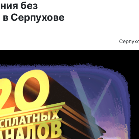
ния без
 в Серпухове
Серпух