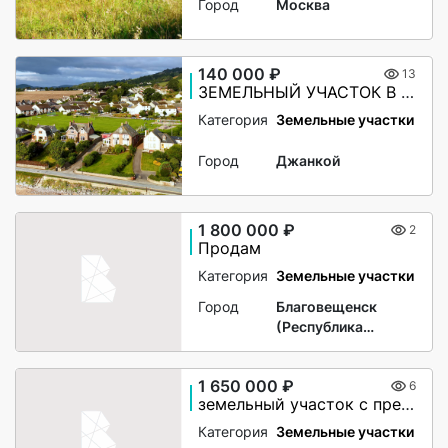
Город
Москва
140 000 ₽
13
ЗЕМЕЛЬНЫЙ УЧАСТОК В КРЫМУ — 60 СОТОК | РЯДОМ С НАСЕЛЁННЫМ ПУНКТОМ | ПЕРСПЕКТИВА ИЖС | ВСЕГО 140 000 ₽
Категория
Земельные участки
Город
Джанкой
1 800 000 ₽
2
Продам
Категория
Земельные участки
Город
Благовещенск
(Республика
Башкортостан)
1 650 000 ₽
6
земельный участок с преспективой
Категория
Земельные участки