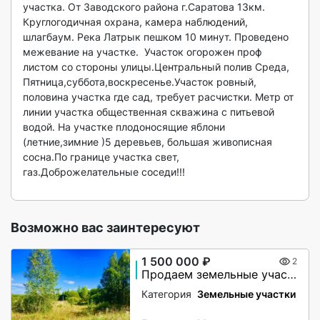
участка. От Заводского района г.Саратова 13км. 
Круглогодичная охрана, камера наблюдений, 
шлагбаум. Река Латрык пешком 10 минут. Проведено 
межевание на участке.  Участок огорожен проф 
листом со стороны улицы.Центральный полив Среда, 
Пятница,суббота,воскресенье.Участок ровный, 
половина участка где сад, требует расчистки. Метр от 
линии участка общественная скважина с питьевой 
водой. На участке плодоносящие яблони 
(летние,зимние )5 деревьев, большая живописная 
сосна.По границе участка свет, 
газ.Доброжелательные соседи!!!

Возможно вас заинтересуют
1 500 000 ₽
2
Продаем земельные участки по 25 соток на Волге
Категория
Земельные участки