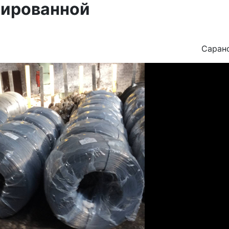
рированной
Саран