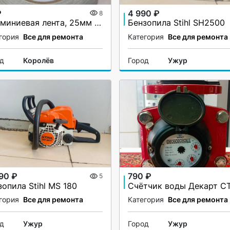
₽
4 990 ₽
8
Алюминиевая лента, 25мм х 40М, 50 мкм, без и/у, Klebebander
Бензопила Stihl SH2500
гория
Все для ремонта
Категория
Все для ремонта
од
Королёв
Город
Ужур
990 ₽
790 ₽
5
зопила Stihl MS 180
гория
Все для ремонта
Категория
Все для ремонта
од
Ужур
Город
Ужур