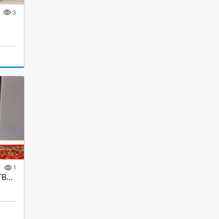
3
1
Счётчик воды Декарт СТВУ-50