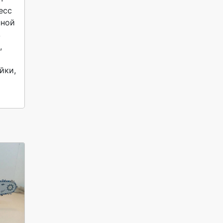
сс 
ной 
 
 
ки, 