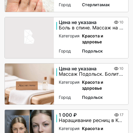
Город
Стерлитамак
Цена не указана
10
Боль в спине. Массаж на дому. Подольск
Категория
Красота и
здоровье
Город
Подольск
Цена не указана
10
Массаж Подольск. Болит грудь при вдохе? Межрёберная невралгия?
Категория
Красота и
здоровье
Город
Подольск
1 000 ₽
17
Наращивание ресниц в Кудрово
Категория
Красота и