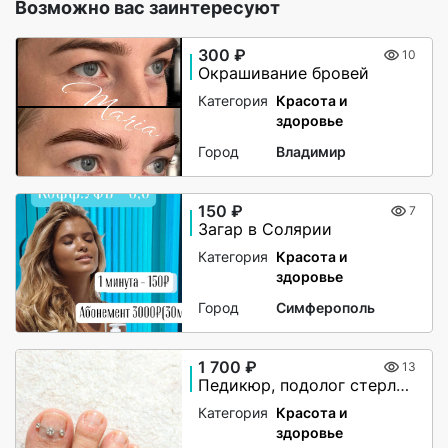
Возможно вас заинтересуют
300 ₽
10
Окрашивание бровей
Категория
Красота и
здоровье
Город
Владимир
150 ₽
7
Загар в Солярии
Категория
Красота и
здоровье
Город
Симферополь
1 700 ₽
13
Педикюр, подолог стерлитамак
Категория
Красота и
здоровье