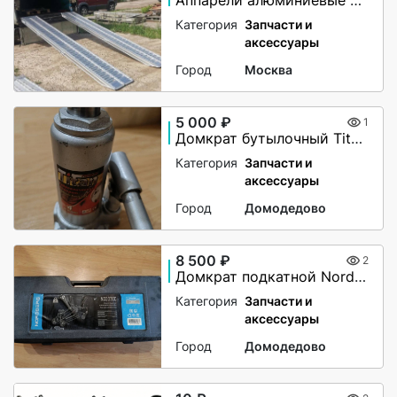
Аппарели алюминиевые 6000 кг
Категория
Запчасти и
аксессуары
Город
Москва
5 000 ₽
1
Домкрат бутылочный Titan 4т (180 — 350 мм)
Категория
Запчасти и
аксессуары
Город
Домодедово
8 500 ₽
2
Домкрат подкатной Nordberg N3203EC, 3 тонны
Категория
Запчасти и
аксессуары
Город
Домодедово