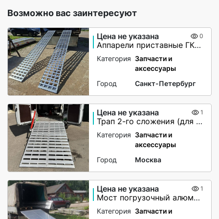
Возможно вас заинтересуют
Цена не указана
0
Аппарели приставные ГКА 5.350.40 2/3
Категория
Запчасти и
аксессуары
Город
Санкт-Петербург
Цена не указана
1
Трап 2-го сложения (для мото-вездеходов) не поворотный
Категория
Запчасти и
аксессуары
Город
Москва
Цена не указана
1
Мост погрузочный алюминиевый
Категория
Запчасти и