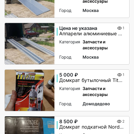
аксессуары
Город
Москва
Цена не указана
1
Аппарели алюминиевые 6000 кг
Категория
Запчасти и
аксессуары
Город
Москва
5 000 ₽
1
Домкрат бутылочный Titan 4т (180 — 350 мм)
Категория
Запчасти и
аксессуары
Город
Домодедово
8 500 ₽
2
Домкрат подкатной Nordberg N3203EC, 3 тонны