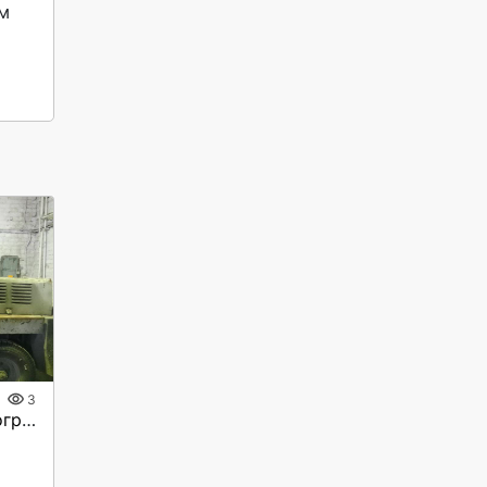
м 
3
Продается Львовский погрузчи