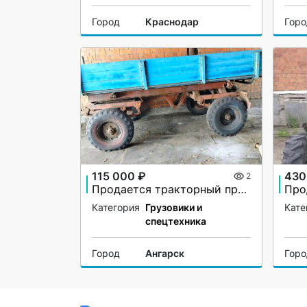
Город
Краснодар
Гор
115 000 ₽
430
2
Продается тракторный прицеп 2ПТС-4
Категория
Грузовики и
Кате
спецтехника
Город
Ангарск
Гор