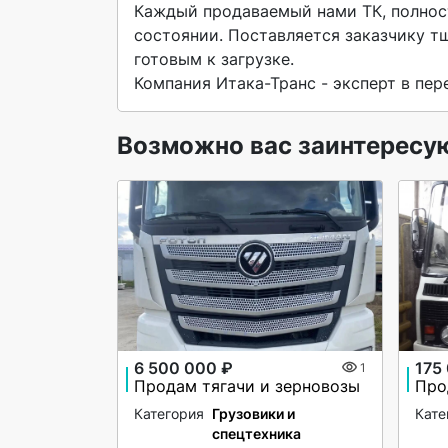
Каждый продаваемый нами ТК, полност
состоянии. Поставляется заказчику т
готовым к загрузке.

Компания Итака-Транс - эксперт в пер
Возможно вас заинтересу
6 500 000 ₽
175
1
Продам тягачи и зерновозы
Про
Категория
Грузовики и
Кате
спецтехника