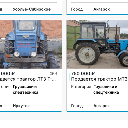
од
Усолье-Сибирское
Город
Ангарск
 000 ₽
750 000 ₽
4
Продается трактор ЛТЗ Т-40АМ
гория
Грузовики и
Категория
Грузовики и
спецтехника
спецтехника
од
Иркутск
Город
Ангарск