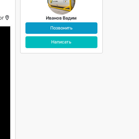
рг
Иванов Вадим
Позвонить
Написать