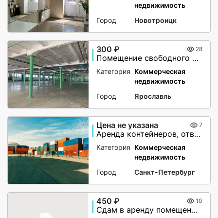
недвижимость
Город
Новотроицк
300 ₽
28
Помещение свободного назначения
Категория
Коммерческая
недвижимость
Город
Ярославль
Цена не указана
7
Аренда контейнеров, ответственное хранение грузов
Категория
Коммерческая
недвижимость
Город
Санкт-Петербург
450 ₽
10
Сдам в аренду помещение под склад или производство