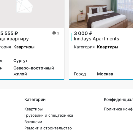
55 555 ₽
3 000 ₽
3
да квартиру
Inndays Apartments
гория
Квартиры
Категория
Квартиры
од
Сургут
он
Северо-восточный
жилой
Город
Москва
Категории
Конфиденциа
Квартиры
Политика кон
Грузовики и спецтехника
Вакансии
Ремонт и строительство