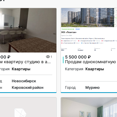
000 ₽
5 500 000 ₽
1
Сдам квартиру студию в аренду на долгий срок
гория
Квартиры
Категория
Квартиры
од
Новосибирск
он
Кировский район
Город
Мурино