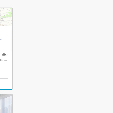
8
Продам однокомнатную в ЖК Левитан