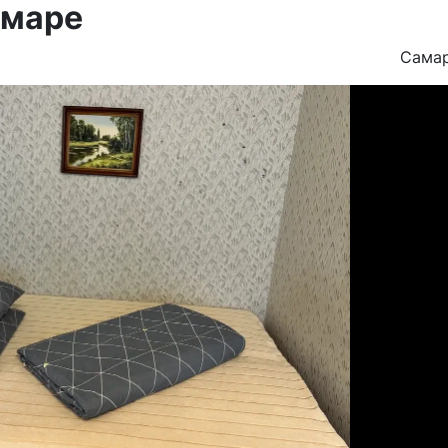
амаре
Сама