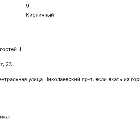
9
Кирпичный
остей ‼️

 27.

нтральная улица Николаевский пр-т, если ехать из гор
ка:
