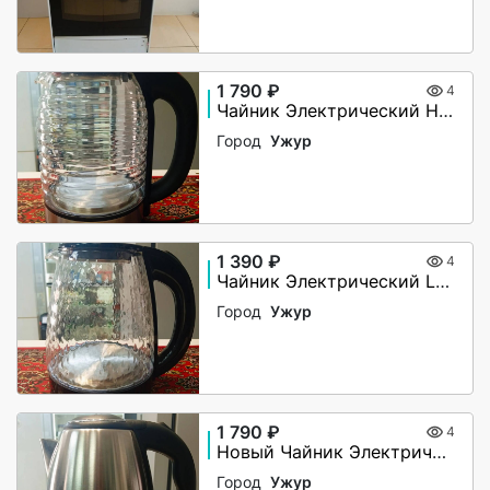
1 790 ₽
4
Чайник Электрический Home Element KT-2304
Город
Ужур
1 390 ₽
4
Чайник Электрический Lumme LU-KT4117A
Город
Ужур
1 790 ₽
4
Новый Чайник Электрический Home Element HE-KT189
Город
Ужур