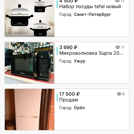
4 500 ₽
12
Набор посуды tefal новый
Город
Санкт-Петербург
3 990 ₽
11
Микроволновка Supra 20SB25
Город
Ужур
17 500 ₽
8
Продам
Город
Орёл