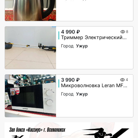
4 990 ₽
8
Триммер Электрический Huter GET-1500SL
Город
Ужур
3 990 ₽
4
Микроволновка Leran MFO 20M01
Город
Ужур