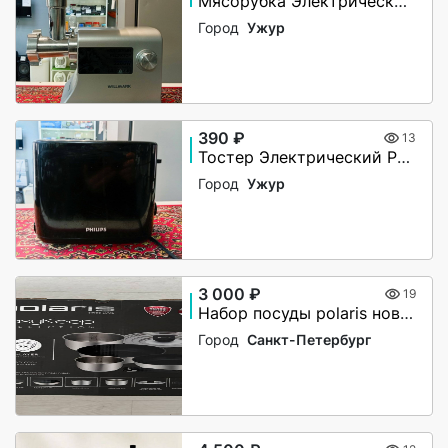
Мясорубка Электрическая Willmark WMG 2095S
Город
Ужур
390 ₽
13
Тостер Электрический Philips HD2596
Город
Ужур
3 000 ₽
19
Набор посуды polaris новый
Город
Санкт-Петербург