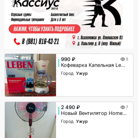
990 ₽
5
Кофеварка Капельная Leben 475043
Город
Ужур
2 490 ₽
7
Новый Вентилятор Home Element HE-FN1204
Город
Ужур