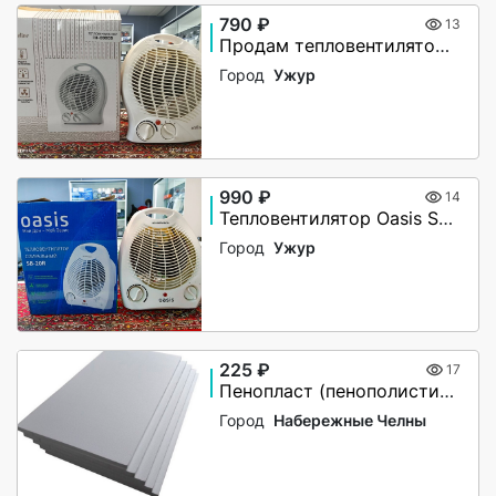
790 ₽
13
Продам тепловентилятор Aceline FH-2000B
Город
Ужур
990 ₽
14
Тепловентилятор Oasis SB-20R
Город
Ужур
225 ₽
17
Пенопласт (пенополистирол) от производителя
Город
Набережные Челны