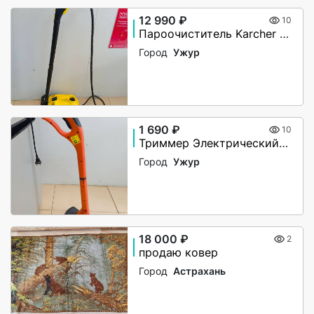
12 990 ₽
10
Пароочиститель Karcher SC3
Город
Ужур
1 690 ₽
10
Триммер Электрический Aiken MT 250\0.25-2
Город
Ужур
18 000 ₽
2
продаю ковер
Город
Астрахань