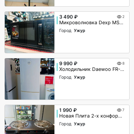
3 490 ₽
2
Микроволновка Dexp MS-70
Город
Ужур
9 990 ₽
8
Холодильник Daewoo FR-417W
Город
Ужур
1 990 ₽
7
Новая Плита 2-х конфорочная Masima MS 5110
Город
Ужур