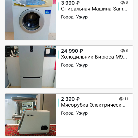
3 990 ₽
8
Стиральная Машина Samsung S821 3.5 кг
Город
Ужур
24 990 ₽
9
Холодильник Бирюса M920NF
Город
Ужур
2 390 ₽
11
Мясорубка Электрическая Futula MG4
Город
Ужур