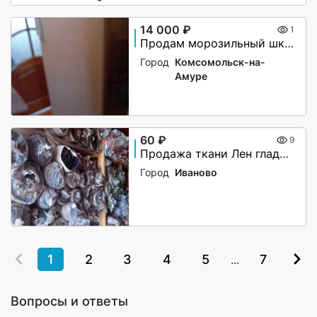
14 000 ₽
1
Продам морозильный шкаф
Город
Комсомольск-на-
Амуре
60 ₽
9
Продажа ткани Лен гладкокрашеный
Город
Иваново
1
2
3
4
5
7
...
Вопросы и ответы