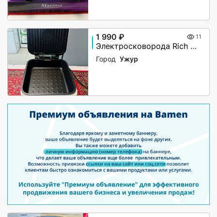
1 990 ₽
11
Электросковорода Rich R-002
Город
Ужур