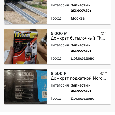
Категория
Запчасти и
аксессуары
Город
Москва
5 000 ₽
1
Домкрат бутылочный Titan 4т (180 — 350 мм)
Категория
Запчасти и
аксессуары
Город
Домодедово
8 500 ₽
2
Домкрат подкатной Nordberg N3203EC, 3 тонны
Категория
Запчасти и
аксессуары
Город
Домодедово