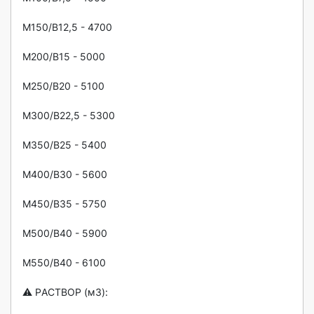
М150/B12,5 - 4700

M200/B15 - 5000

M250/B20 - 5100

М300/B22,5 - 5300

M350/В25 - 5400

М400/В30 - 5600

М450/В35 - 5750

М500/B40 - 5900

M550/B40 - 6100

⚠️ PАСТВOР (м3):
