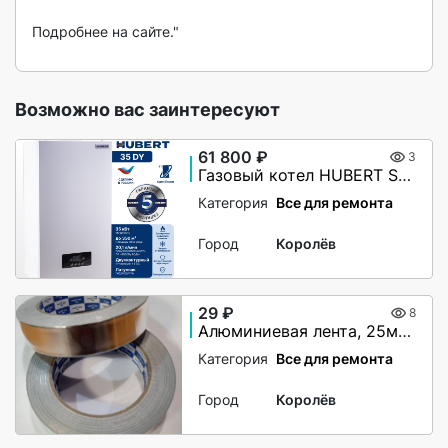
Подробнее на сайте."

Возможно вас заинтересуют
61 800 ₽
3
Газовый котел HUBERT Smart AGB 35DY настенный двухконтурный
Категория
Все для ремонта
Город
Королёв
29 ₽
8
Алюминиевая лента, 25мм х 40М, 50 мкм, без и/у, Klebebander
Категория
Все для ремонта
Город
Королёв